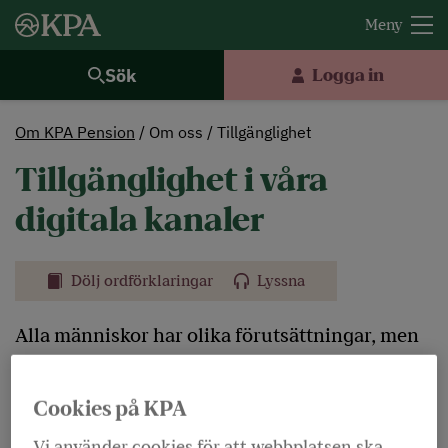
Sök
Logga in
Om KPA Pension
Om oss
Tillgänglighet
Tillgänglighet i våra
digitala kanaler
Dölj ordförklaringar
Lyssna
Alla människor har olika förutsättningar, men
det ska inte ha någon betydelse för hur bra vår
webbplats fungerar. Vår information och våra
Cookies på KPA
tjänster är till för alla. Därför arbetar vi hela
Vi använder cookies för att webbplatsen ska