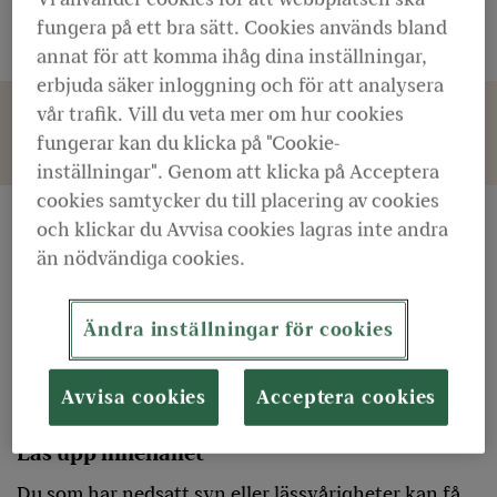
tiden med att förbättra tillgängligheten på
fungera på ett bra sätt. Cookies används bland
webbplatsen.
annat för att komma ihåg dina inställningar,
erbjuda säker inloggning och för att analysera
vår trafik. Vill du veta mer om hur cookies
Upplever du problem med tillgängligheten
fungerar kan du klicka på "Cookie-
på webbplatsen? Låt oss veta!
inställningar". Genom att klicka på Acceptera
cookies samtycker du till placering av cookies
och klickar du Avvisa cookies lagras inte andra
Navigera med tangentbordet
än nödvändiga cookies.
Om du inte kan eller vill använda en mus kan du
navigera med hjälp av tangentbordet i stället.
Ändra inställningar för cookies
Använd tab-tangenten (fungerar i de flesta
webbläsare) för att gå från en länk till nästa. Välj
Enter eller Retur för att klicka på länken.
Avvisa cookies
Acceptera cookies
Läs upp innehållet
Du som har nedsatt syn eller lässvårigheter kan få