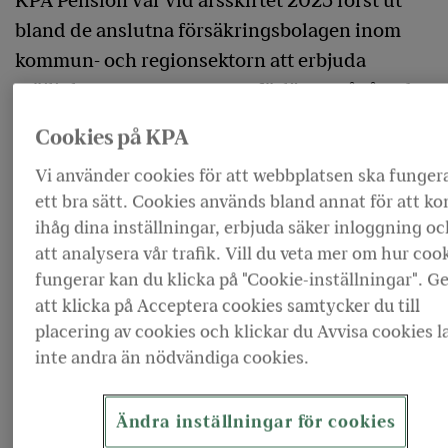
KPA Pension var vid årsskiftet 2025 först ut
bland de anslutna försäkringsbolagen inom
kommun- och regionsektorn att erbjuda
möjligheten att pausa samt förlänga pågående
utbetalningar av tjänstepension. Under
Cookies på KPA
perioden 1 januari till 31 augusti 2025 valde
Vi använder cookies för att webbplatsen ska funger
närmare 500 kunder att pausa eller förlänga
ett bra sätt. Cookies används bland annat för att 
sin utbetalning.
ihåg dina inställningar, erbjuda säker inloggning oc
att analysera vår trafik. Vill du veta mer om hur coo
KPA Pension har drygt 200 000 kunder med
fungerar kan du klicka på "Cookie-inställningar". 
premiebestämd försäkring under utbetalning. Att
att klicka på Acceptera cookies samtycker du till
297 kunder valde att pausa sin utbetalning, är i linje
placering av cookies och klickar du Avvisa cookies l
med det förväntade antalet. Av dessa var 72 procent
inte andra än nödvändiga cookies.
kvinnor, vilket speglar den generella
könsfördelningen bland KPA Pensions kunder.
Syftet med att kunna pausa sin tjänstepension är en
Ändra inställningar för cookies