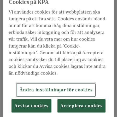
Cookies på KPA
Infrastructure Alliance Europe 3. Fonden
Vi använder cookies för att webbplatsen ska
satsar på etablerad infrastruktur med stabil
fungera på ett bra sätt. Cookies används bland
drift i Västeuropa, till exempel inom
annat för att komma ihåg dina inställningar,
energiinfrastruktur, digital infrastruktur,
erbjuda säker inloggning och för att analysera
transporter samt avfall och återvinning.
vår trafik. Vill du veta mer om hur cookies
fungerar kan du klicka på "Cookie-
Många av tillgångarna täcks av långa avtal, eller har
inställningar". Genom att klicka på Acceptera
reglerade intäkter, vilket ger stabila och
cookies samtycker du till placering av cookies
förutsägbara kassaflöden. Samtidigt finns
och klickar du Avvisa cookies lagras inte andra
möjligheter att utveckla verksamheterna vidare
än nödvändiga cookies.
genom till exempel effektiviseringar,
uppgraderingar eller viss expansion.
Ändra inställningar för cookies
Avvisa cookies
Acceptera cookies