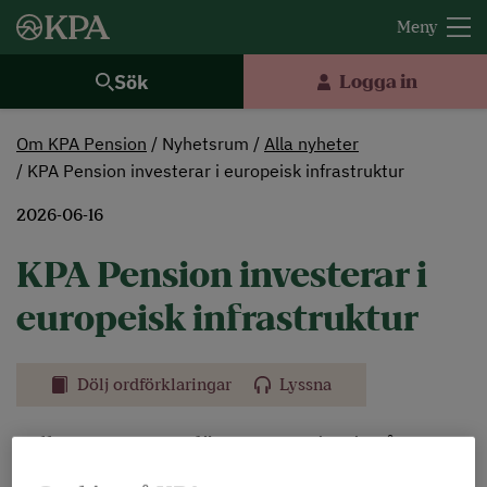
Sök
Logga in
Om KPA Pension
Nyhetsrum
Alla nyheter
KPA Pension investerar i europeisk infrastruktur
2026-06-16
KPA Pension investerar i
europeisk infrastruktur
Dölj ordförklaringar
Lyssna
Folksamgruppen, där KPA Pension ingår,
investerar 2,7 miljarder kronor i fonden Arjun