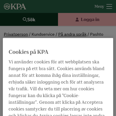
Sök
Logga in
Privatperson
Kundservice
På andra språk
Pashto
په پښتو ژبه د تقاعد په هکله
Cookies på KPA
عمومی معلومات
Vi använder cookies för att webbplatsen ska
fungera på ett bra sätt. Cookies används bland
د مشتریانو څو ژبی خدمتی برخی ته ښه راغلاست.
annat för att komma ihåg dina inställningar,
مونږ غواړو د کو پی آ پانښونKPA Pension او د
erbjuda säker inloggning och för att analysera
فولکسامFolksam د محصولاتو او خدمتونو سره د
vår trafik. Vill du veta mer om hur cookies
آشنایی لپاره امکانات مساعد کړو، دا زمونږ د
fungerar kan du klicka på "Cookie-
مشتریانو په روځنی ژوند که مصئونیت منځ ته راولی.
inställningar". Genom att klicka på Acceptera
cookies samtycker du till placering av cookies
او زمونږ لپاره دا مهمه ده چه ستاسره مرسته وکړو.
och klickar du Avvisa cookies lagras inte andra