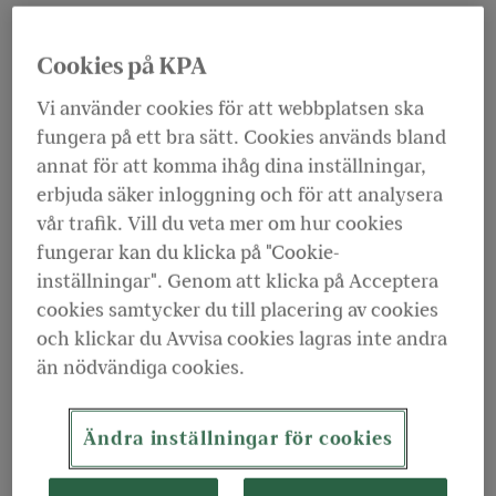
Meddela ny adress
Cookies på KPA
När du flyttar från Sverige ska du meddela din nya
adress till
Skatteverket
. Då kan vi hämta
Vi använder cookies för att webbplatsen ska
uppgifterna därifrån.
fungera på ett bra sätt. Cookies används bland
annat för att komma ihåg dina inställningar,
Du som redan bor i utlandet och byter adress
erbjuda säker inloggning och för att analysera
behöver meddela din nya adress till oss. Om du har
vår trafik. Vill du veta mer om hur cookies
BankID kan du logga in på
Mina sidor
och skicka ett
fungerar kan du klicka på "Cookie-
meddelande. Bifoga ett intyg från ambassad eller
inställningar". Genom att klicka på Acceptera
utländsk myndighet. Du kan också skicka via post,
cookies samtycker du till placering av cookies
då behöver vi även en kopia av ditt pass eller ID-kort.
och klickar du Avvisa cookies lagras inte andra
Skicka handlingarna till KPA Pension, Utbetalning,
än nödvändiga cookies.
Box 735, 851 21 Sundsvall.
Ändra inställningar för cookies
Anmäl vilket konto pension ska betalas till
För att anmäla vilket konto din pension ska betalas