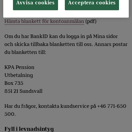
Avvisa cookies
Acceptera cookies
ut till fyller du i en blankett.
Hämta blankett för kontoanmälan
(pdf)
Om du har BankID kan du logga in på Mina sidor
och skicka tillbaka blanketten till oss. Annars postar
du blanketten till:
KPA Pension
Utbetalning
Box 735
851 21 Sundsvall
Har du frågor, kontakta kundservice på +46 771-650
500.
Fyll i levnadsintyg