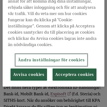
som kommer att använda KPA Direkt behöver
annat för att komma ihåg dina inställningar,
erbjuda säker inloggning och för att analysera
varje användare både kunna identifiera sig
vår trafik. Vill du veta mer om hur cookies
elektroniskt och ha behörighet till systemet.
fungerar kan du klicka på "Cookie-
inställningar". Genom att klicka på Acceptera
cookies samtycker du till placering av cookies
och klickar du Avvisa cookies lagras inte andra
än nödvändiga cookies.
Ändra inställningar för cookies
Avvisa cookies
Acceptera cookies
Det finns flera typer av elektroniska ID-handlingar:
Bank-id, Mobilt Bank-id,
Expisoft
(f.d. Steria) och
SITHS-kort. När du ansöker om behörighet till KPA
Direkt kryssar du för vilken typ av legitimation ni