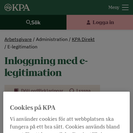
Sök
Logga in
Arbetsgivare
Administration
KPA Direkt
E-legitimation
Inloggning med e-
legitimation
Dölj ordförklaringar
Lyssna
E-legitimationen eller e-tjänstelegitimationen
Cookies på KPA
fungerar som en elektronisk ID-handling
Vi använder cookies för att webbplatsen ska
kopplad till en specifik person. Om ni är fler
fungera på ett bra sätt. Cookies används bland