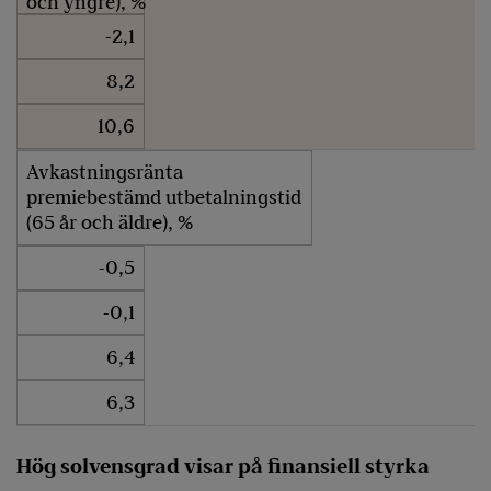
och yngre), %
-2,1
8,2
10,6
Avkastningsränta
premiebestämd utbetalningstid
(65 år och äldre), %
-0,5
-0,1
6,4
6,3
Hög solvensgrad visar på finansiell styrka