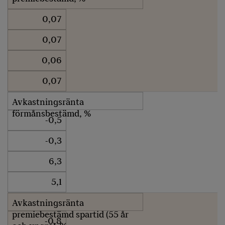
0,07
0,07
0,06
0,07
Avkastningsränta
förmånsbestämd, %
-0,5
-0,3
6,3
5,1
Avkastningsränta
premiebestämd spartid (55 år
-0,8