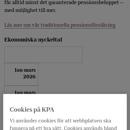
får alltid minst det garanterade pensionsbeloppet –
med möjlighet till mer.
Läs mer om vår traditionella pensionsförsäkring
Ekonomiska nyckeltal
Jan-mars
2026
Jan-mars
2025
Cookies på KPA
2025
Vi använder cookies för att webbplatsen ska
fungera på ett bra sätt. Cookies används bland