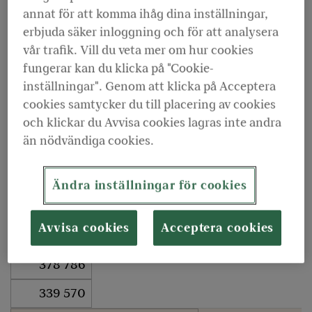
2024
annat för att komma ihåg dina inställningar,
erbjuda säker inloggning och för att analysera
Premieinkomst, Mkr
vår trafik. Vill du veta mer om hur cookies
8 726
fungerar kan du klicka på "Cookie-
inställningar". Genom att klicka på Acceptera
9 316
cookies samtycker du till placering av cookies
28 180
och klickar du Avvisa cookies lagras inte andra
än nödvändiga cookies.
31 552
Förvaltat kapital, Mkr
Ändra inställningar för cookies
381 243
Avvisa cookies
Acceptera cookies
340 535
378 786
339 570